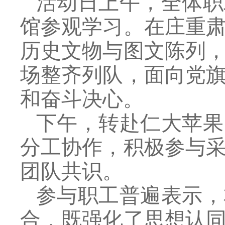
活动日上午，全体职
馆参观学习。在庄重
历史文物与图文陈列
场整齐列队，面向党
和奋斗决心。
下午，转赴仁大苹果
分工协作，积极参与
团队共识。
参与职工普遍表示，
合，既强化了思想认