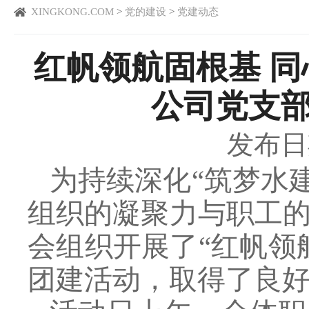
XINGKONG.COM
>
党的建设
>
党建动态
红帆领航固根基 
公司党支
发布日期：
为持续深化“筑梦水
组织的凝聚力与职工
会组织开展了“红帆领
团建活动，取得了良