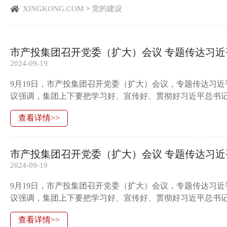
XINGKONG.COM
>
党的建设
市产投集团召开党委（扩大）会议 专题传达习
2024-09-19
9月19日，市产投集团召开党委（扩大）会议，专题传达习
议强调，集团上下要把学习好、宣传好、贯彻好习近平总书
查看详情>>
市产投集团召开党委（扩大）会议 专题传达习
2024-09-19
9月19日，市产投集团召开党委（扩大）会议，专题传达习
议强调，集团上下要把学习好、宣传好、贯彻好习近平总书
查看详情>>