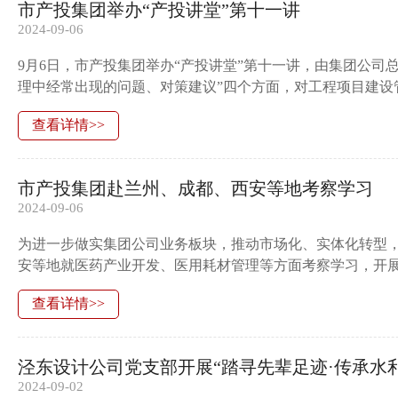
市产投集团举办“产投讲堂”第十一讲
2024-09-06
9月6日，市产投集团举办“产投讲堂”第十一讲，由集团公
理中经常出现的问题、对策建议”四个方面，对工程项目建设
查看详情>>
市产投集团赴兰州、成都、西安等地考察学习
2024-09-06
为进一步做实集团公司业务板块，推动市场化、实体化转型，
安等地就医药产业开发、医用耗材管理等方面考察学习，开
查看详情>>
泾东设计公司党支部开展“踏寻先辈足迹·传承水
2024-09-02