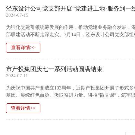
泾东设计公司党支部开展“党建进工地·服务到一
2024-07-15
为强化党建引领统筹发展的作用，推动党建业务融合发展，深
部联建活动不断走深走实。7月14日，泾东设计公司党支部
查看详情>>
市产投集团庆七一系列活动圆满结束
2024-07-11
为庆祝中国共产党成立103周年，近期产投集团开展了形式
基因、赓续红色血脉、汲取奋进力量。讲授“微党课”，筑牢
查看详情>>