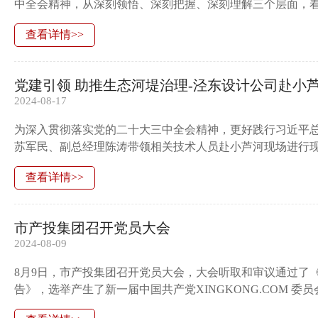
中全会精神，从深刻领悟、深刻把握、深刻理解三个层面，
查看详情>>
党建引领 助推生态河堤治理-泾东设计公司赴小
2024-08-17
为深入贯彻落实党的二十大三中全会精神，更好践行习近平总
苏军民、副总经理陈涛带领相关技术人员赴小芦河现场进行
查看详情>>
市产投集团召开党员大会
2024-08-09
8月9日，市产投集团召开党员大会，大会听取和审议通过了《中国
告》，选举产生了新一届中国共产党XINGKONG.COM 委