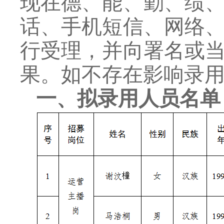
现在德、能、勤、绩
话、手机短信、网络
行受理，并向署名或
果。如不存在影响录
一、拟录用人员名单