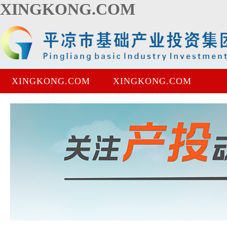
XINGKONG.COM
XINGKONG.COM
XINGKONG.COM