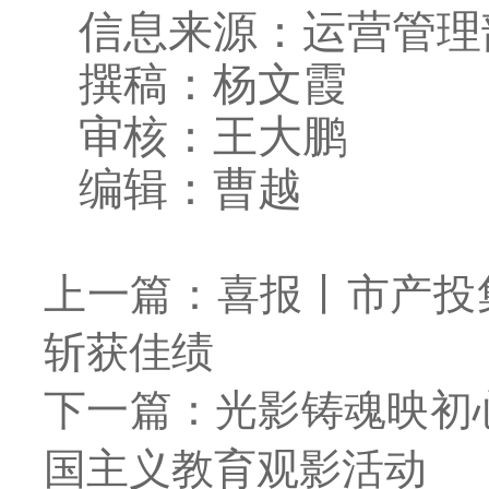
信息来源：运营管理
撰稿：杨文霞
审核：王大鹏
编辑：曹越
上一篇：喜报丨市产投
斩获佳绩
下一篇：光影铸魂映初
国主义教育观影活动