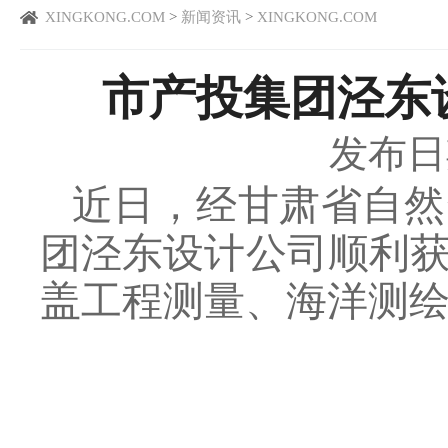
XINGKONG.COM
>
新闻资讯
>
XINGKONG.COM
市产投集团泾东
发布日期：
近日，经甘肃省自然
团泾东设计公司顺利
盖工程测量、海洋测