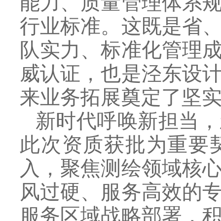
能力、质量管理体系
行业标准。这既是省
队实力、标准化管理
威认证，也是泾东设
来业务拓展奠定了坚
新时代呼唤新担当，
此次资质获批为重要
入，聚焦测绘领域核
风过硬、服务高效的
服务区域战略部署，