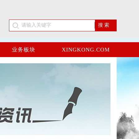
业务板块
XINGKONG.COM