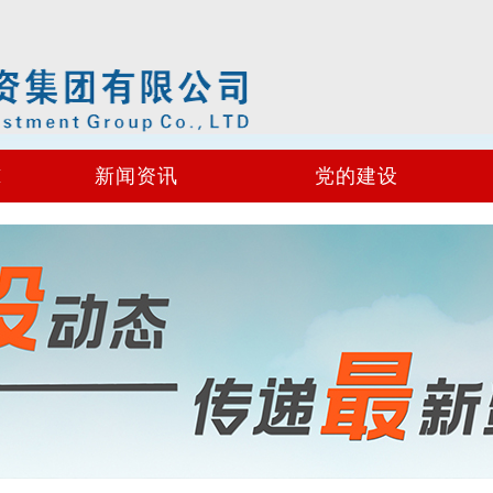
M
新闻资讯
党的建设