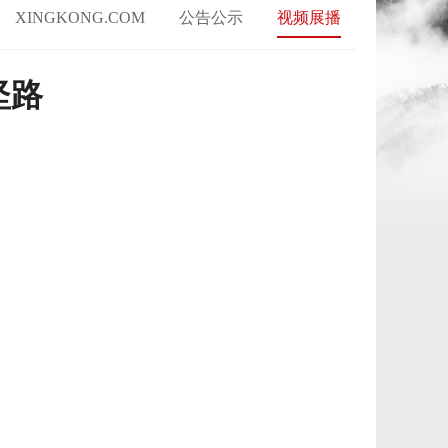
XINGKONG.COM
公告公示
视频展播
坚路