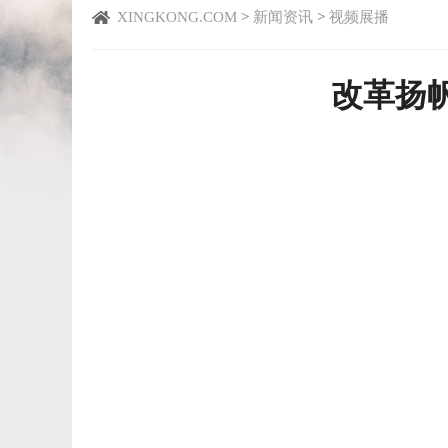
XINGKONG.COM
>
新闻资讯
>
视频展播
改革扬帆