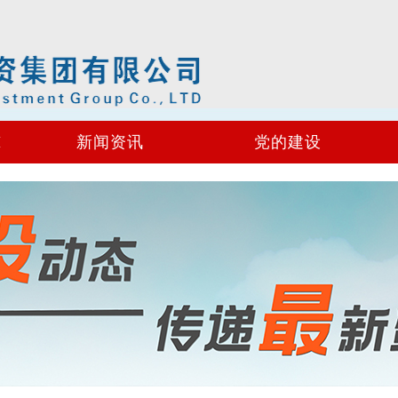
M
新闻资讯
党的建设