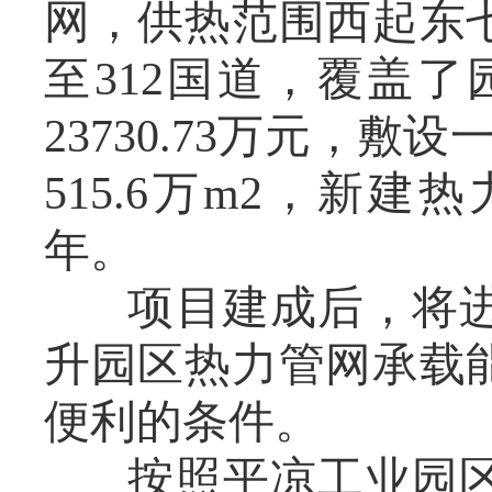
网，供热范围西起东
至312国道，覆盖
23730.73万元，敷
515.6万m2，新建热
年。
项目建成后，将
升园区热力管网承载
便利的条件。
按照平凉工业园